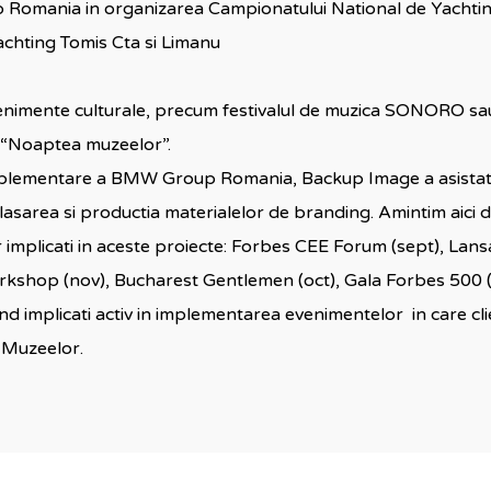
 Romania in organizarea Campionatului National de Yachti
chting Tomis Cta si Limanu
nimente culturale, precum festivalul de muzica SONORO sau
i “Noaptea muzeelor”.
mplementare a BMW Group Romania, Backup Image a asistat
asarea si productia materialelor de branding. Amintim aici 
 implicati in aceste proiecte: Forbes CEE Forum (sept), Lans
hop (nov), Bucharest Gentlemen (oct), Gala Forbes 500 (
d implicati activ in implementarea evenimentelor in care c
Muzeelor.