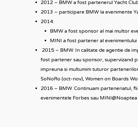
2012 – BMW a fost partenerul Yacht Club
2013 – participare BMW la evenimente Ya
2014:
BMW a fost sponsor al mai multor eve
MINI a fost partener al evenimentulu
2015 – BMW. In calitate de agentie de i
fost partener sau sponsor, supervizand pl
impreuna si multumim tuturor partenerilor
SoNoRo (oct-nov), Women on Boards Works
2016 – BMW. Continuam parteneriatul, fiin
evenimentele Forbes sau MINI@Noaptea 